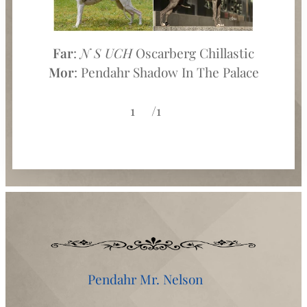
Far
:
N S UCH
Oscarberg Chillastic
Mor
: Pendahr Shadow In The Palace
1♀️/1♂️
Pendahr Mr. Nelson♂️