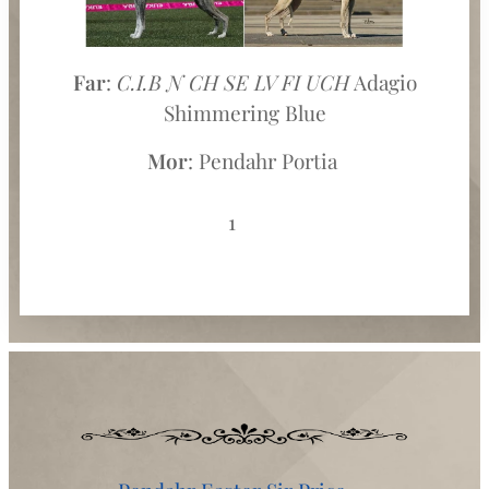
Far
:
C.I.B N CH SE LV FI UCH
Adagio
Shimmering Blue
Mor
: Pendahr Portia
1♂️